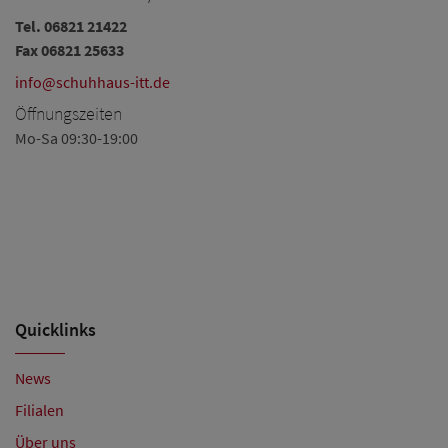
Tel.
06821 21422
Te
Fax 06821 25633
Fa
info@schuhhaus-itt.de
in
Öffnungszeiten
Ö
Mo-Sa 09:30-19:00
Mo
Sa
Am
fü
Ih
Quicklinks
News
Filialen
Über uns