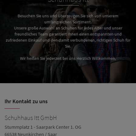
Besuchen Sie uns und überzeugen Sie sich von unserem
umfangreichen Sortiment.
Unsere große Auswahl an Schuhen für jedes Alter und unser
freundliches Team garantiert Ihnen einen entspannten und
zufriedenen Einkauf und den damit verbundenen, richtigen Schuh für
Sie.
Wir heißen Sie jederzeit bei uns Herzlich Willkommen.
Ihr Kontakt zu uns
Schuhhaus Itt GmbH
S
Stummplatz 1 - Saarpark Center 1. OG
Ba
66538 Neunkirchen / Saar
66