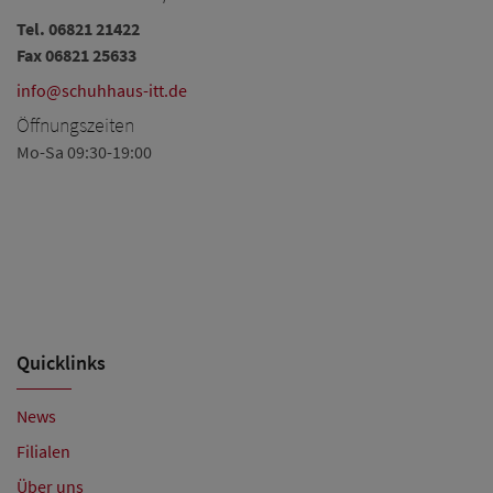
Tel.
06821 21422
Te
Fax 06821 25633
Fa
info@schuhhaus-itt.de
in
Öffnungszeiten
Ö
Mo-Sa 09:30-19:00
Mo
Sa
Am
fü
Ih
Quicklinks
News
Filialen
Über uns