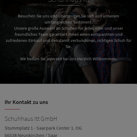
Besuchen Sie uns und überzeugen Sie sich von unserem
umfangreichen Sortiment.
Unsere große Auswahl an Schuhen für jedes Alter und unser
freundliches Team garantiert Ihnen einen entspannten und
zufriedenen Einkauf und den damit verbundenen, richtigen Schuh für
Sie.
Wir heißen Sie jederzeit bei uns Herzlich Willkommen.
Ihr Kontakt zu uns
Schuhhaus Itt GmbH
S
Stummplatz 1 - Saarpark Center 1. OG
Ba
66538 Neunkirchen / Saar
66