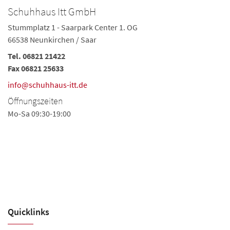
Schuhhaus Itt GmbH
S
Stummplatz 1 - Saarpark Center 1. OG
Ba
66538 Neunkirchen / Saar
66
Tel.
06821 21422
Te
Fax 06821 25633
Fa
info@schuhhaus-itt.de
in
Öffnungszeiten
Ö
Mo-Sa 09:30-19:00
Mo
Sa
Am
fü
Ih
Quicklinks