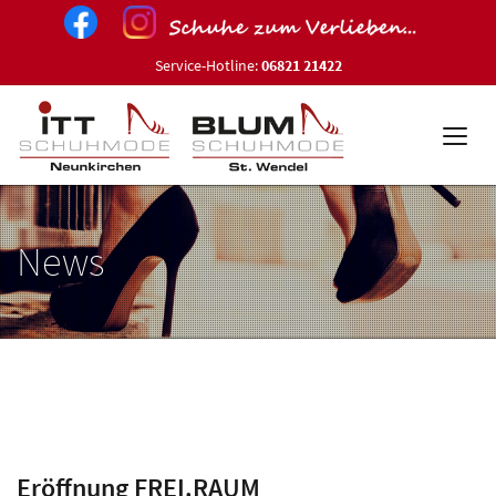
Service-Hotline:
06821 21422
News
Eröffnung FREI.RAUM